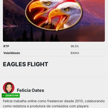
RTP
96.5%
Volatilidade
BAIXA
EAGLES FLIGHT
Felicia Oates
Felícia trabalha online como freelancer desde 2010, colaborando
como redatora e produtora de conteúdos com players