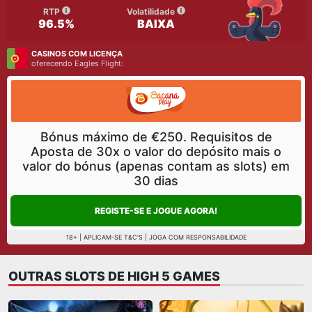
RTP
Volatilidade
96.5%
BAIXA
CASINOS COM LICENÇA
oferecendo Eagles Flight:
Bónus máximo de €250. Requisitos de
Aposta de 30x o valor do depósito mais o
valor do bónus (apenas contam as slots) em
30 dias
REGISTE-SE E JOGUE AGORA!
18+ | APLICAM-SE T&C'S | JOGA COM RESPONSABILIDADE
OUTRAS SLOTS DE HIGH 5 GAMES