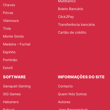
Multibanco
Chaves
Boleto Bancário
Póvoa
Click2Pay
Vilamoura
Transferência bancária
Troia
Cartão de crédito
Monte Gordo
Madeira – Fuchal
Espinho
Portimão
Estoril
SOFTWARE
INFORMAÇÕES DO SITE
Ganapati Gaming
Contacto
GiG Games
Quem Nós Somos
Habanero
Autores
Rabcat
Jogo Responsável