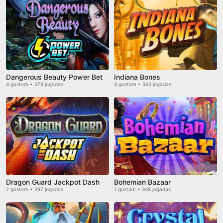
Dangerous Beauty Power Bet
Indiana Bones
4 gostam • 379 jogadas
4 gostam • 565 jogadas
Dragon Guard Jackpot Dash
Bohemian Bazaar
2 gostam • 397 jogadas
1 gostam • 348 jogadas