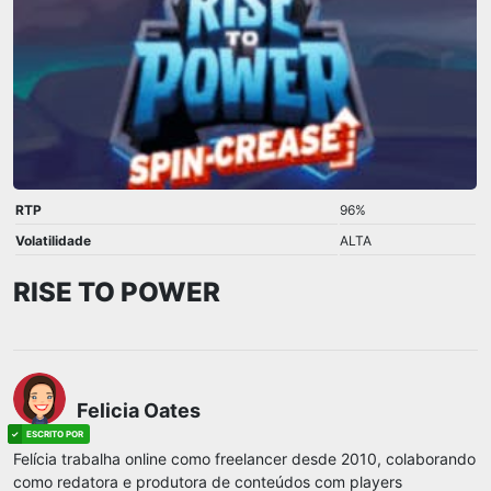
RTP
96%
Volatilidade
ALTA
RISE TO POWER
Felicia Oates
Felícia trabalha online como freelancer desde 2010, colaborando
como redatora e produtora de conteúdos com players