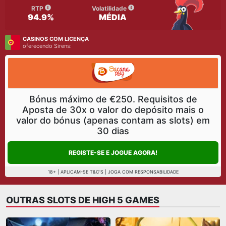
RTP
Volatilidade
94.9%
MÉDIA
CASINOS COM LICENÇA
oferecendo Sirens:
Bónus máximo de €250. Requisitos de
Aposta de 30x o valor do depósito mais o
valor do bónus (apenas contam as slots) em
30 dias
REGISTE-SE E JOGUE AGORA!
18+ | APLICAM-SE T&C'S | JOGA COM RESPONSABILIDADE
OUTRAS SLOTS DE HIGH 5 GAMES