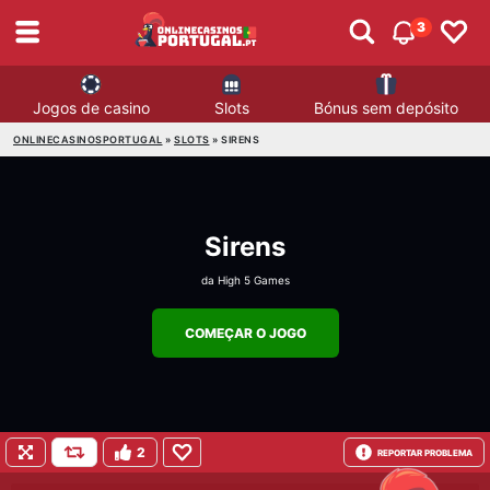
3
Jogos de casino
Slots
Bónus sem depósito
ONLINECASINOSPORTUGAL
»
SLOTS
»
SIRENS
Sirens
da
High 5 Games
COMEÇAR O JOGO
2
REPORTAR PROBLEMA