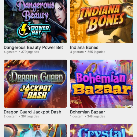
Dangerous Beauty Power Bet
Indiana Bones
4 gostam • 379 jogadas
4 gostam • 565 jogadas
Dragon Guard Jackpot Dash
Bohemian Bazaar
2 gostam • 397 jogadas
1 gostam • 348 jogadas