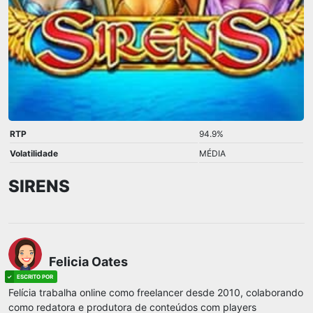
RTP
94.9%
Volatilidade
MÉDIA
SIRENS
Felicia Oates
Felícia trabalha online como freelancer desde 2010, colaborando
como redatora e produtora de conteúdos com players