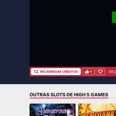
56
j
RECARREGAR CRÉDITOS
1
OUTRAS SLOTS DE HIGH 5 GAMES