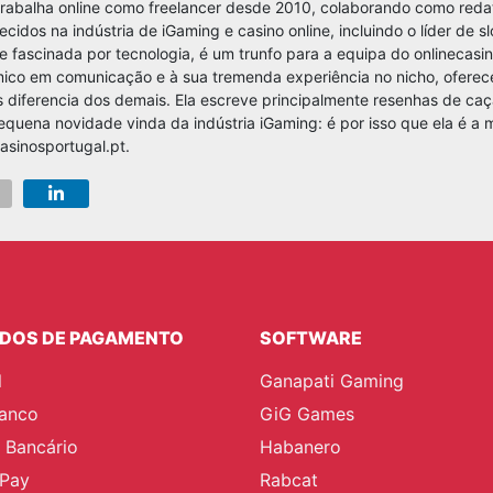
 trabalha online como freelancer desde 2010, colaborando como red
ecidos na indústria de iGaming e casino online, incluindo o líder de 
 e fascinada por tecnologia, é um trunfo para a equipa do onlinecas
co em comunicação e à sua tremenda experiência no nicho, oferece
 diferencia dos demais. Ela escreve principalmente resenhas de caç
quena novidade vinda da indústria iGaming: é por isso que ela é a mã
asinosportugal.pt.
DOS DE PAGAMENTO
SOFTWARE
l
Ganapati Gaming
banco
GiG Games
 Bancário
Habanero
2Pay
Rabcat