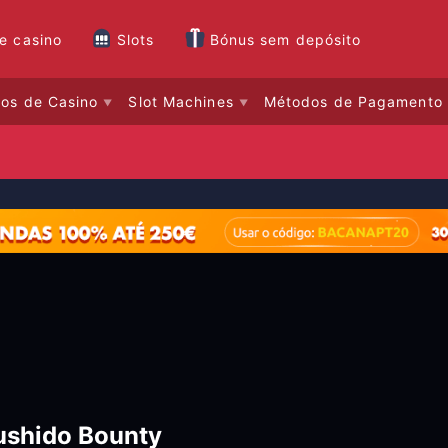
e casino
Slots
Bónus sem depósito
os de Casino
Slot Machines
Métodos de Pagamento
▼
▼
ushido Bounty