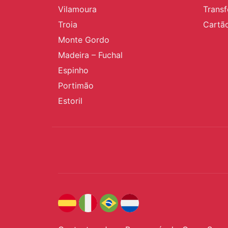
Vilamoura
Transf
Troia
Cartão
Monte Gordo
Madeira – Fuchal
Espinho
Portimão
Estoril