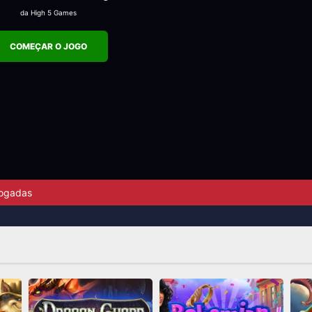
da
High 5 Games
COMEÇAR O JOGO
ogadas