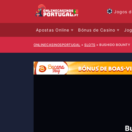
Jogos d
Apostas Online
Bónus de Casino
Jog
▼
▼
ONLINECASINOSPORTUGAL
»
SLOTS
»
BUSHIDO BOUNTY
B