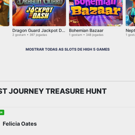
Dragon Guard Jackpot Dash
Bohemian Bazaar
Nept
2 gostam • 397 jogadas
1 gostam • 348 jogadas
1 gost
MOSTRAR TODAS AS SLOTS DE HIGH 5 GAMES
T JOURNEY TREASURE HUNT
Felicia Oates