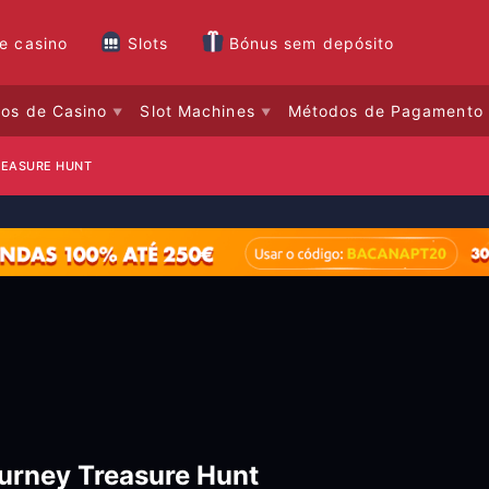
e casino
Slots
Bónus sem depósito
os de Casino
Slot Machines
Métodos de Pagamento
▼
▼
REASURE HUNT
urney Treasure Hunt