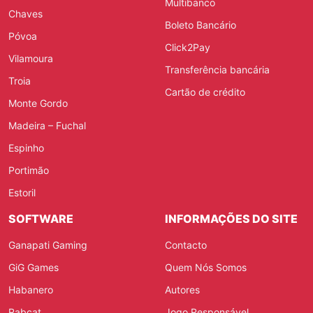
Multibanco
Chaves
Boleto Bancário
Póvoa
Click2Pay
Vilamoura
Transferência bancária
Troia
Cartão de crédito
Monte Gordo
Madeira – Fuchal
Espinho
Portimão
Estoril
SOFTWARE
INFORMAÇÕES DO SITE
Ganapati Gaming
Contacto
GiG Games
Quem Nós Somos
Habanero
Autores
Rabcat
Jogo Responsável