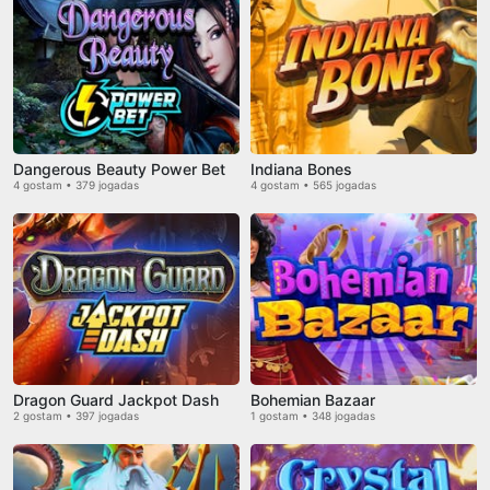
Dangerous Beauty Power Bet
Indiana Bones
4 gostam • 379 jogadas
4 gostam • 565 jogadas
Dragon Guard Jackpot Dash
Bohemian Bazaar
2 gostam • 397 jogadas
1 gostam • 348 jogadas