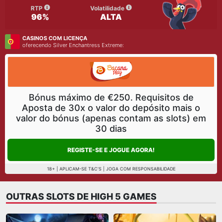
RTP
Volatilidade
96%
ALTA
CASINOS COM LICENÇA
oferecendo Silver Enchantress Extreme:
Bónus máximo de €250. Requisitos de
Aposta de 30x o valor do depósito mais o
valor do bónus (apenas contam as slots) em
30 dias
REGISTE-SE E JOGUE AGORA!
18+ | APLICAM-SE T&C'S | JOGA COM RESPONSABILIDADE
OUTRAS SLOTS DE HIGH 5 GAMES