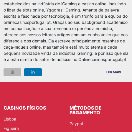
estabelecidos na indústria de iGaming e casino online, incluindo
o líder de slots online, Yggdrasil Gaming. Amante da palavra
escrita e fascinada por tecnologia, é um trunfo para a equipa do
onlinecasinosportugal.pt. Graças ao seu background académico
em comunicação e à sua tremenda experiência no nicho,
oferece aos nossos leitores artigos com um cunho único que nos
diferencia dos demais. Ela escreve principalmente resenhas de
caça-níqueis online, mas também está muito atenta a cada
pequena novidade vinda da indústria iGaming: é por isso que ela
é a mão direita do setor de notícias no Onlinecasinosportugal.pt.
LER MAIS
CASINOS FÍSICOS
MÉTODOS DE
PAGAMENTO
Lisboa
Paypal
Figueira