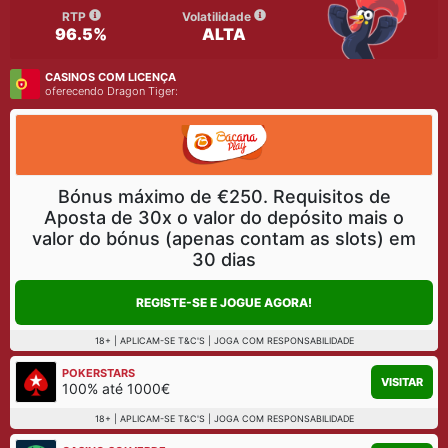
RTP
Volatilidade
96.5%
ALTA
CASINOS COM LICENÇA
oferecendo Dragon Tiger:
Bónus máximo de €250. Requisitos de
Aposta de 30x o valor do depósito mais o
valor do bónus (apenas contam as slots) em
30 dias
REGISTE-SE E JOGUE AGORA!
18+ | APLICAM-SE T&C'S | JOGA COM RESPONSABILIDADE
POKERSTARS
VISITAR
100% até 1000€
18+ | APLICAM-SE T&C'S | JOGA COM RESPONSABILIDADE