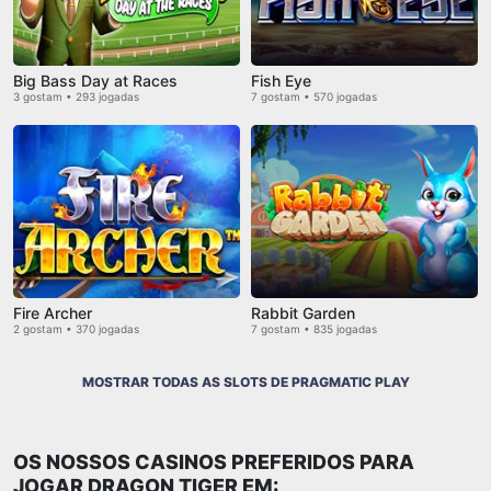
Big Bass Day at Races
Fish Eye
3 gostam • 293 jogadas
7 gostam • 570 jogadas
Fire Archer
Rabbit Garden
2 gostam • 370 jogadas
7 gostam • 835 jogadas
MOSTRAR TODAS AS SLOTS DE PRAGMATIC PLAY
OS NOSSOS CASINOS PREFERIDOS PARA
JOGAR
DRAGON TIGER
EM: