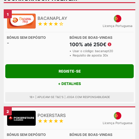
1
★★★★☆
Licença Portuguesa
-
100% até 250€
Usar o código:
bacanapt20
Requisito de aposta 30x
REGISTE-SE
+ DETALHES
18+ | APLICAM-SE T&C'S | JOGA COM RESPONSABILIDADE
2
★★★★★
Licença Portuguesa