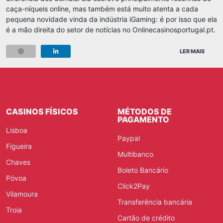
caça-níqueis online, mas também está muito atenta a cada
pequena novidade vinda da indústria iGaming: é por isso que ela
é a mão direita do setor de notícias no Onlinecasinosportugal.pt.
LER MAIS
CASINOS FÍSICOS
MÉTODOS DE
PAGAMENTO
Lisboa
Paypal
Figueira
Multibanco
Chaves
Boleto Bancário
Póvoa
Click2Pay
Vilamoura
Transferência bancária
Troia
Cartão de crédito