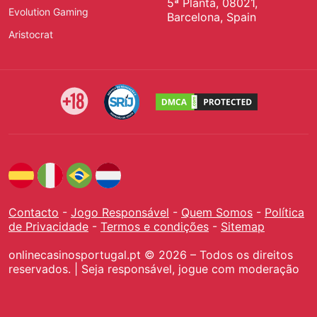
5ª Planta, 08021,
Evolution Gaming
Barcelona, Spain
Aristocrat
Contacto
-
Jogo Responsável
-
Quem Somos
-
Política
de Privacidade
-
Termos e condições
-
Sitemap
onlinecasinosportugal.pt © 2026 – Todos os direitos
reservados. | Seja responsável, jogue com moderação