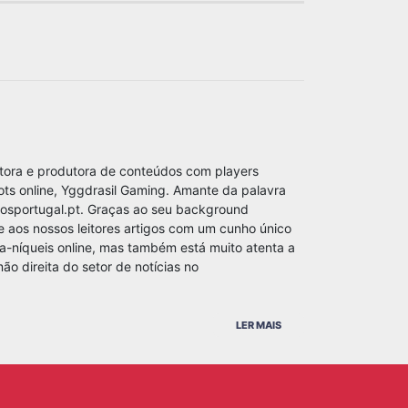
atora e produtora de conteúdos com players
slots online, Yggdrasil Gaming. Amante da palavra
inosportugal.pt. Graças ao seu background
 aos nossos leitores artigos com um cunho único
a-níqueis online, mas também está muito atenta a
o direita do setor de notícias no
LER MAIS