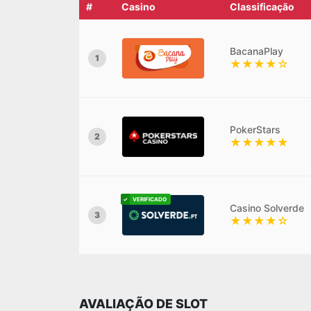
#
Casino
Classificação
1
★★★★☆
2
★★★★★
3
★★★★☆
AVALIAÇÃO DE SLOT