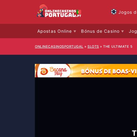
Jogos d
Apostas Online
Bónus de Casino
Jog
▼
▼
ONLINECASINOSPORTUGAL
»
SLOTS
»
THE ULTIMATE 5
T