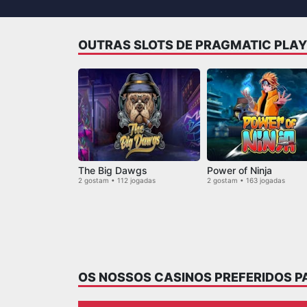
OUTRAS SLOTS DE PRAGMATIC PLAY
The Big Dawgs
Power of Ninja
2 gostam • 112 jogadas
2 gostam • 163 jogadas
OS NOSSOS CASINOS PREFERIDOS 