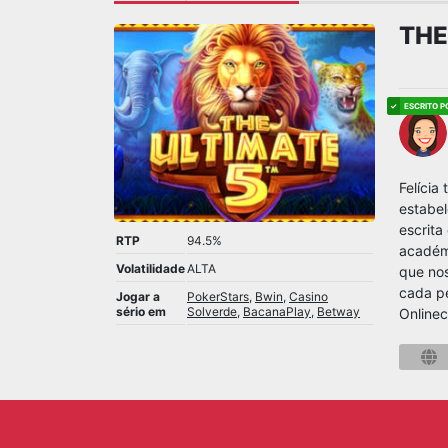
THE
Felícia
estabel
escrita
RTP
94.5%
académi
Volatilidade
ALTA
que nos
cada pe
Jogar a
PokerStars
,
Bwin
,
Casino
sério em
Solverde
,
BacanaPlay
,
Betway
Onlinec