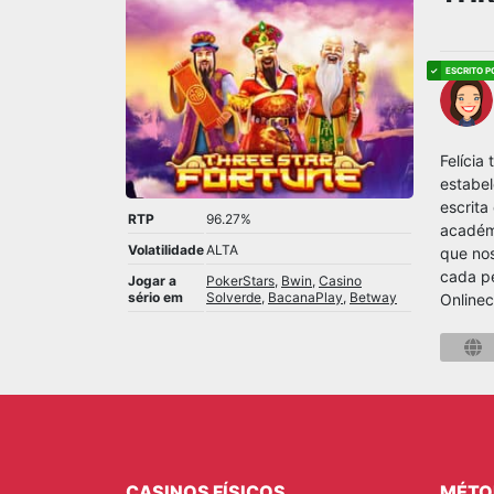
Felícia
estabel
escrita
RTP
96.27%
académi
Volatilidade
ALTA
que nos
cada pe
Jogar a
PokerStars
,
Bwin
,
Casino
sério em
Solverde
,
BacanaPlay
,
Betway
Onlinec
CASINOS FÍSICOS
MÉTO