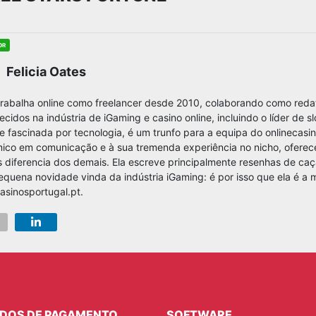
Felicia Oates
 trabalha online como freelancer desde 2010, colaborando como red
ecidos na indústria de iGaming e casino online, incluindo o líder de 
 e fascinada por tecnologia, é um trunfo para a equipa do onlinecas
co em comunicação e à sua tremenda experiência no nicho, oferece
 diferencia dos demais. Ela escreve principalmente resenhas de caç
quena novidade vinda da indústria iGaming: é por isso que ela é a mã
asinosportugal.pt.
DOS DE PAGAMENTO
SOFTWARE