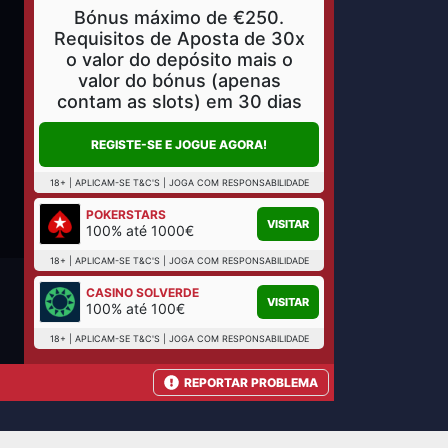
Bónus máximo de €250.
Requisitos de Aposta de 30x
o valor do depósito mais o
valor do bónus (apenas
contam as slots) em 30 dias
REGISTE-SE E JOGUE AGORA!
18+ | APLICAM-SE T&C'S | JOGA COM RESPONSABILIDADE
POKERSTARS
VISITAR
100% até 1000€
18+ | APLICAM-SE T&C'S | JOGA COM RESPONSABILIDADE
CASINO SOLVERDE
VISITAR
100% até 100€
18+ | APLICAM-SE T&C'S | JOGA COM RESPONSABILIDADE
REPORTAR PROBLEMA