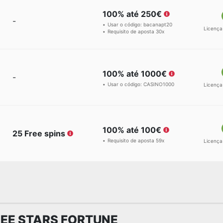
100% até 250€
-
Usar o código:
bacanapt20
Licença
Requisito de aposta 30x
100% até 1000€
-
Usar o código:
CASINO1000
Licença
100% até 100€
25 Free spins
Requisito de aposta 59x
Licença
EE STARS FORTUNE