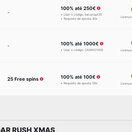
100% até 250€
-
Usar o código:
bacanapt20
Licença
Requisito de aposta 30x
100% até 1000€
-
Usar o código:
CASINO1000
Licença
100% até 100€
25 Free spins
Requisito de aposta 59x
Licença
AR RUSH XMAS