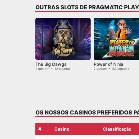
OUTRAS SLOTS DE PRAGMATIC PLAY
The Big Dawgs
Power of Ninja
2 gostam • 112 jogadas
2 gostam • 163 jogadas
OS NOSSOS CASINOS PREFERIDOS 
#
Casino
Classificação