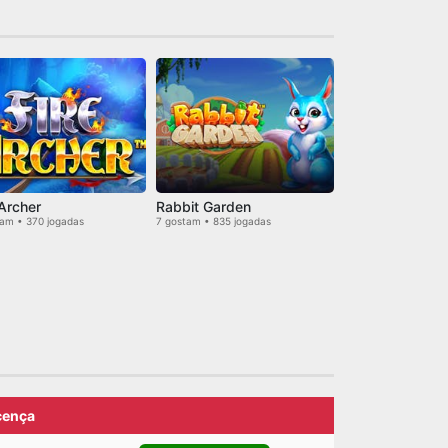
 Archer
Rabbit Garden
am • 370 jogadas
7 gostam • 835 jogadas
cença