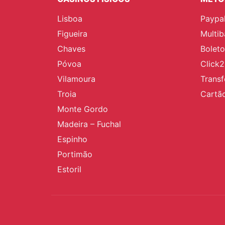
Lisboa
Paypa
Figueira
Multi
Chaves
Boleto
Póvoa
Click
Vilamoura
Transf
Troia
Cartão
Monte Gordo
Madeira – Fuchal
Espinho
Portimão
Estoril