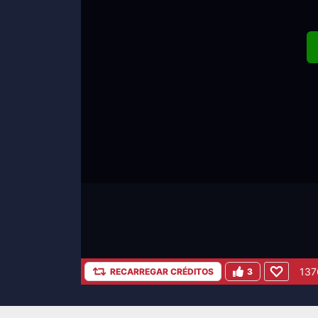
137
RECARREGAR CRÉDITOS
3