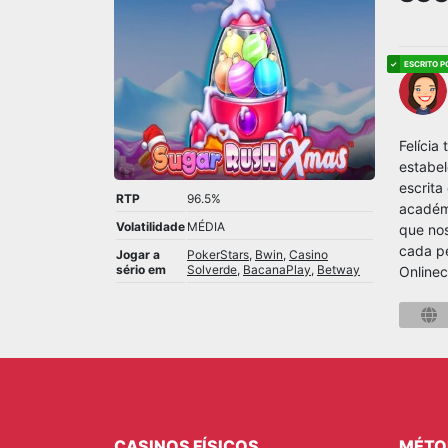
Felícia
estabel
escrita
RTP
96.5%
académi
Volatilidade
MÉDIA
que nos
cada pe
Jogar a
PokerStars
,
Bwin
,
Casino
sério em
Solverde
,
BacanaPlay
,
Betway
Onlinec
CASINOS FÍSICOS
MÉTO