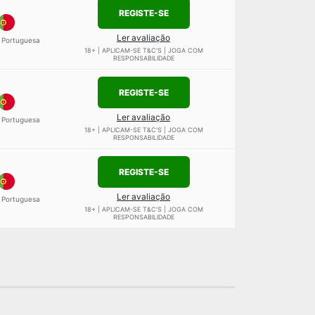
REGISTE-SE
Ler avaliação
 Portuguesa
18+ | APLICAM-SE T&C'S | JOGA COM
RESPONSABILIDADE
REGISTE-SE
Ler avaliação
 Portuguesa
18+ | APLICAM-SE T&C'S | JOGA COM
RESPONSABILIDADE
REGISTE-SE
Ler avaliação
 Portuguesa
18+ | APLICAM-SE T&C'S | JOGA COM
RESPONSABILIDADE