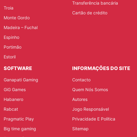
Transferência bancária
Troia
Cartão de crédito
Monte Gordo
Madeira – Fuchal
Espinho
Portimão
Estoril
SOFTWARE
INFORMAÇÕES DO SITE
Ganapati Gaming
Contacto
GiG Games
Quem Nós Somos
Habanero
Autores
Rabcat
Jogo Responsável
Pragmatic Play
Privacidade E Política
Big time gaming
Sitemap