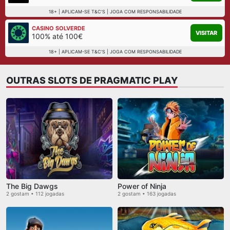
18+ | APLICAM-SE T&C'S | JOGA COM RESPONSABILIDADE
CASINO SOLVERDE
VISITAR
100% até 100€
18+ | APLICAM-SE T&C'S | JOGA COM RESPONSABILIDADE
OUTRAS SLOTS DE PRAGMATIC PLAY
The Big Dawgs
Power of Ninja
2 gostam • 112 jogadas
2 gostam • 163 jogadas