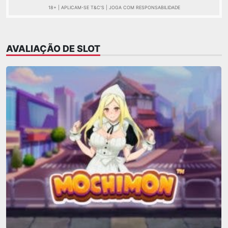
18+ | APLICAM-SE T&C'S | JOGA COM RESPONSABILIDADE
AVALIAÇÃO DE SLOT