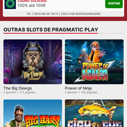
CASINO SOLVERDE
VISITAR
100% até 100€
18+ | APLICAM-SE T&C'S | JOGA COM RESPONSABILIDADE
OUTRAS SLOTS DE PRAGMATIC PLAY
The Big Dawgs
Power of Ninja
2 gostam • 112 jogadas
2 gostam • 163 jogadas