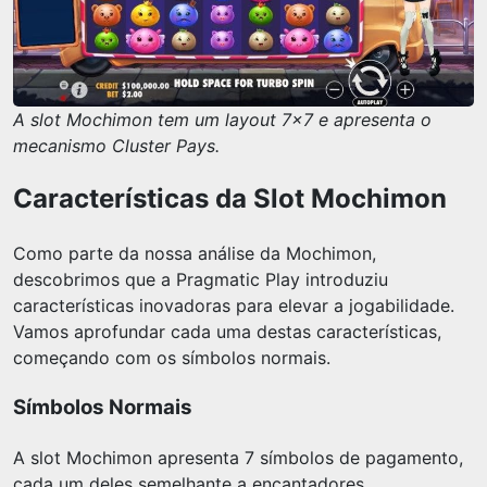
A slot Mochimon tem um layout 7×7 e apresenta o
mecanismo Cluster Pays.
Características da Slot Mochimon
Como parte da nossa análise da Mochimon,
descobrimos que a Pragmatic Play introduziu
características inovadoras para elevar a jogabilidade.
Vamos aprofundar cada uma destas características,
começando com os símbolos normais.
Símbolos Normais
A slot Mochimon apresenta 7 símbolos de pagamento,
cada um deles semelhante a encantadores