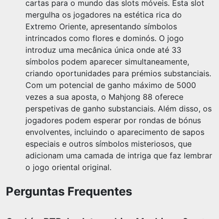
cartas para o mundo das slots móveis. Esta slot
mergulha os jogadores na estética rica do
Extremo Oriente, apresentando símbolos
intrincados como flores e dominós. O jogo
introduz uma mecânica única onde até 33
símbolos podem aparecer simultaneamente,
criando oportunidades para prémios substanciais.
Com um potencial de ganho máximo de 5000
vezes a sua aposta, o Mahjong 88 oferece
perspetivas de ganho substanciais. Além disso, os
jogadores podem esperar por rondas de bónus
envolventes, incluindo o aparecimento de sapos
especiais e outros símbolos misteriosos, que
adicionam uma camada de intriga que faz lembrar
o jogo oriental original.
Perguntas Frequentes