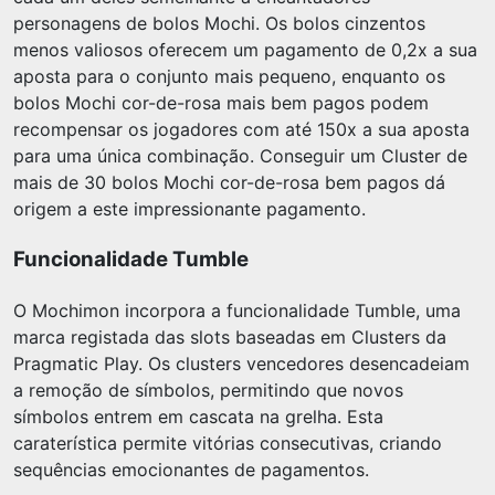
personagens de bolos Mochi. Os bolos cinzentos
menos valiosos oferecem um pagamento de 0,2x a sua
aposta para o conjunto mais pequeno, enquanto os
bolos Mochi cor-de-rosa mais bem pagos podem
recompensar os jogadores com até 150x a sua aposta
para uma única combinação. Conseguir um Cluster de
mais de 30 bolos Mochi cor-de-rosa bem pagos dá
origem a este impressionante pagamento.
Funcionalidade Tumble
O Mochimon incorpora a funcionalidade Tumble, uma
marca registada das slots baseadas em Clusters da
Pragmatic Play. Os clusters vencedores desencadeiam
a remoção de símbolos, permitindo que novos
símbolos entrem em cascata na grelha. Esta
caraterística permite vitórias consecutivas, criando
sequências emocionantes de pagamentos.