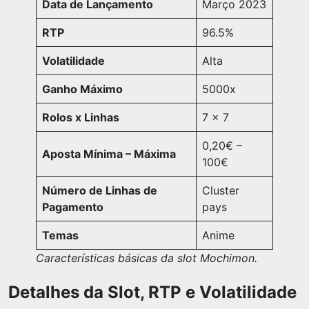
Data de Lançamento
Março 2023
RTP
96.5%
Volatilidade
Alta
Ganho Máximo
5000x
Rolos x Linhas
7 x 7
0,20€ –
Aposta Mínima – Máxima
100€
Número de Linhas de
Cluster
Pagamento
pays
Temas
Anime
Características básicas da slot Mochimon.
Detalhes da Slot, RTP e Volatilidade