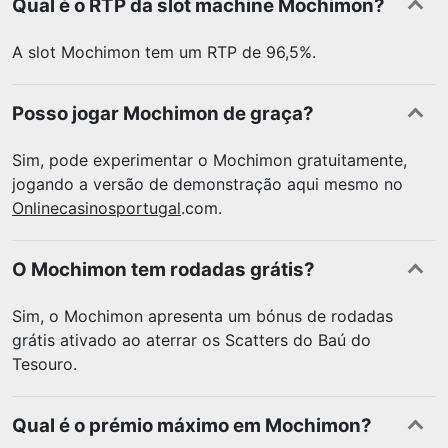
Qual é o RTP da slot machine Mochimon?
A slot Mochimon tem um RTP de 96,5%.
Posso jogar Mochimon de graça?
Sim, pode experimentar o Mochimon gratuitamente,
jogando a versão de demonstração aqui mesmo no
Onlinecasinosportugal
.com.
O Mochimon tem rodadas grátis?
Sim, o Mochimon apresenta um bónus de rodadas
grátis ativado ao aterrar os Scatters do Baú do
Tesouro.
Qual é o prémio máximo em Mochimon?