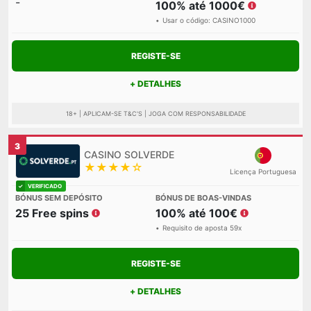
-
100% até 1000€
Usar o código:
CASINO1000
REGISTE-SE
+ DETALHES
18+ | APLICAM-SE T&C'S | JOGA COM RESPONSABILIDADE
3
★★★★☆
Licença Portuguesa
25 Free spins
100% até 100€
Requisito de aposta 59x
REGISTE-SE
+ DETALHES