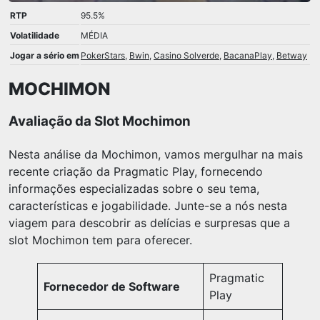
RTP
95.5%
Volatilidade
MÉDIA
Jogar a sério em
PokerStars
,
Bwin
,
Casino Solverde
,
BacanaPlay
,
Betway
MOCHIMON
Avaliação da Slot Mochimon
Nesta análise da Mochimon, vamos mergulhar na mais
recente criação da Pragmatic Play, fornecendo
informações especializadas sobre o seu tema,
características e jogabilidade. Junte-se a nós nesta
viagem para descobrir as delícias e surpresas que a
slot Mochimon tem para oferecer.
Pragmatic
Fornecedor de Software
Play