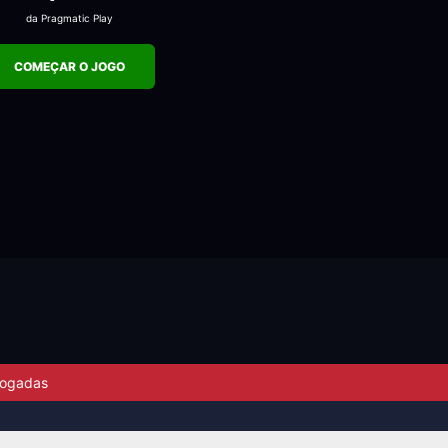
da
Pragmatic Play
COMEÇAR O JOGO
ogadas