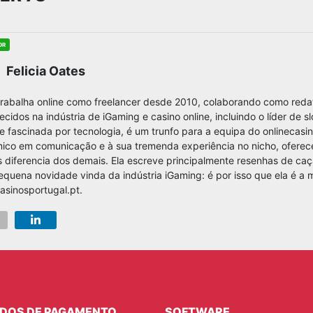
Felicia Oates
 trabalha online como freelancer desde 2010, colaborando como red
ecidos na indústria de iGaming e casino online, incluindo o líder de 
 e fascinada por tecnologia, é um trunfo para a equipa do onlinecas
co em comunicação e à sua tremenda experiência no nicho, oferece
 diferencia dos demais. Ela escreve principalmente resenhas de caç
quena novidade vinda da indústria iGaming: é por isso que ela é a mã
asinosportugal.pt.
DOS DE PAGAMENTO
SOFTWARE