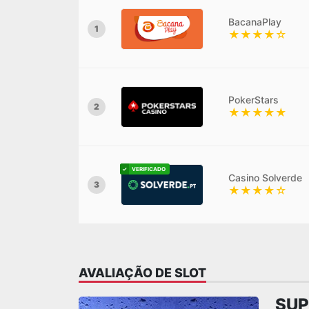
1
★★★★☆
2
★★★★★
3
★★★★☆
AVALIAÇÃO DE SLOT
SUP