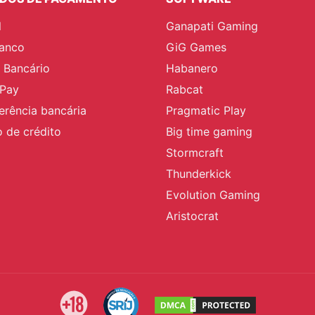
l
Ganapati Gaming
banco
GiG Games
 Bancário
Habanero
2Pay
Rabcat
erência bancária
Pragmatic Play
 de crédito
Big time gaming
Stormcraft
Thunderkick
Evolution Gaming
Aristocrat