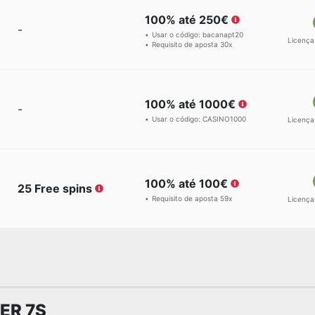
100% até 250€
-
Usar o código:
bacanapt20
Licença
Requisito de aposta 30x
100% até 1000€
-
Usar o código:
CASINO1000
Licença
100% até 100€
25 Free spins
Requisito de aposta 59x
Licença
ER 7S