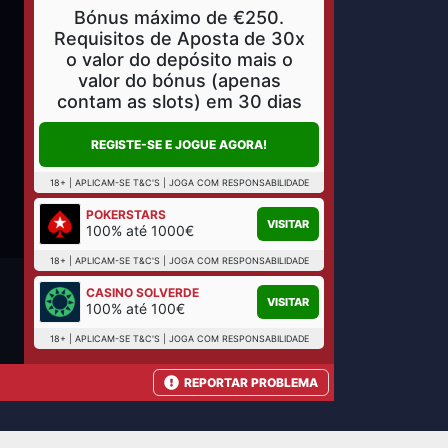
Bónus máximo de €250.
Requisitos de Aposta de 30x
o valor do depósito mais o
valor do bónus (apenas
contam as slots) em 30 dias
REGISTE-SE E JOGUE AGORA!
18+ | APLICAM-SE T&C'S | JOGA COM RESPONSABILIDADE
POKERSTARS
VISITAR
100% até 1000€
18+ | APLICAM-SE T&C'S | JOGA COM RESPONSABILIDADE
CASINO SOLVERDE
VISITAR
100% até 100€
18+ | APLICAM-SE T&C'S | JOGA COM RESPONSABILIDADE
REPORTAR PROBLEMA