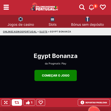
3
Jogos de casino
Slots
Bónus sem depósito
ONLINECASINOSPORTUGAL
»
SLOTS
»
EGYPT BONANZA
Egypt Bonanza
da
Pragmatic Play
COMEÇAR O JOGO
1
REPORTAR PROBLEMA