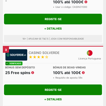
-
100% até 1000€
Usar o código:
CASINO1000
REGISTE-SE
+ DETALHES
18+ | APLICAM-SE T&C'S | JOGA COM RESPONSABILIDADE
3
★★★★☆
Licença Portuguesa
25 Free spins
100% até 100€
Requisito de aposta 59x
REGISTE-SE
+ DETALHES