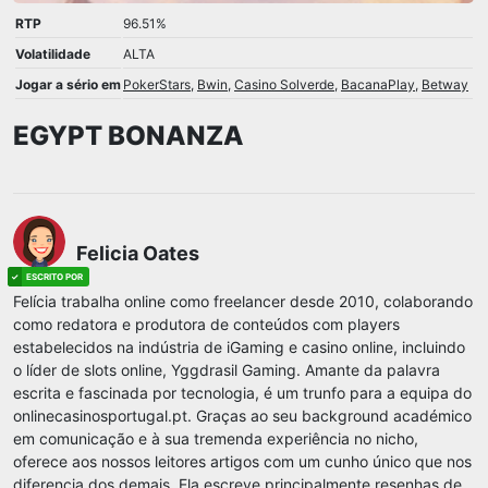
RTP
96.51%
Volatilidade
ALTA
Jogar a sério em
PokerStars
,
Bwin
,
Casino Solverde
,
BacanaPlay
,
Betway
EGYPT BONANZA
Felicia Oates
Felícia trabalha online como freelancer desde 2010, colaborando
como redatora e produtora de conteúdos com players
estabelecidos na indústria de iGaming e casino online, incluindo
o líder de slots online, Yggdrasil Gaming. Amante da palavra
escrita e fascinada por tecnologia, é um trunfo para a equipa do
onlinecasinosportugal.pt. Graças ao seu background académico
em comunicação e à sua tremenda experiência no nicho,
oferece aos nossos leitores artigos com um cunho único que nos
diferencia dos demais. Ela escreve principalmente resenhas de