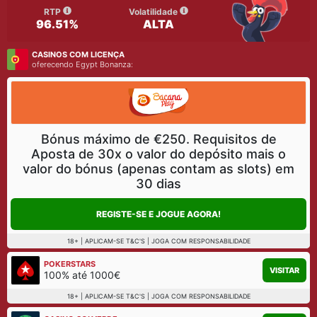
RTP
Volatilidade
96.51%
ALTA
CASINOS COM LICENÇA
oferecendo Egypt Bonanza:
Bónus máximo de €250. Requisitos de
Aposta de 30x o valor do depósito mais o
valor do bónus (apenas contam as slots) em
30 dias
REGISTE-SE E JOGUE AGORA!
18+ | APLICAM-SE T&C'S | JOGA COM RESPONSABILIDADE
POKERSTARS
VISITAR
100% até 1000€
18+ | APLICAM-SE T&C'S | JOGA COM RESPONSABILIDADE