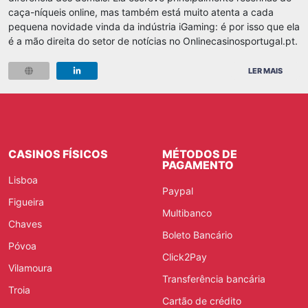
caça-níqueis online, mas também está muito atenta a cada
pequena novidade vinda da indústria iGaming: é por isso que ela
é a mão direita do setor de notícias no Onlinecasinosportugal.pt.
LER MAIS
CASINOS FÍSICOS
MÉTODOS DE
PAGAMENTO
Lisboa
Paypal
Figueira
Multibanco
Chaves
Boleto Bancário
Póvoa
Click2Pay
Vilamoura
Transferência bancária
Troia
Cartão de crédito