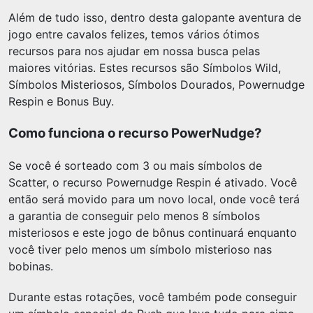
Além de tudo isso, dentro desta galopante aventura de
jogo entre cavalos felizes, temos vários ótimos
recursos para nos ajudar em nossa busca pelas
maiores vitórias. Estes recursos são Símbolos Wild,
Símbolos Misteriosos, Símbolos Dourados, Powernudge
Respin e Bonus Buy.
Como funciona o recurso PowerNudge?
Se você é sorteado com 3 ou mais símbolos de
Scatter, o recurso Powernudge Respin é ativado. Você
então será movido para um novo local, onde você terá
a garantia de conseguir pelo menos 8 símbolos
misteriosos e este jogo de bônus continuará enquanto
você tiver pelo menos um símbolo misterioso nas
bobinas.
Durante estas rotações, você também pode conseguir