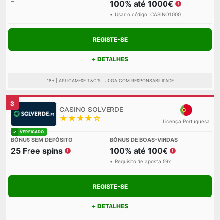
-
100% até 1000€
Usar o código:
CASINO1000
REGISTE-SE
+ DETALHES
18+ | APLICAM-SE T&C'S | JOGA COM RESPONSABILIDADE
3
★★★★☆
Licença Portuguesa
25 Free spins
100% até 100€
Requisito de aposta 59x
REGISTE-SE
+ DETALHES