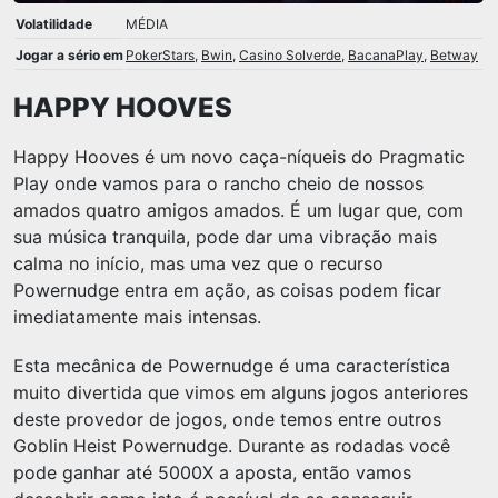
Volatilidade
MÉDIA
Jogar a sério em
PokerStars
,
Bwin
,
Casino Solverde
,
BacanaPlay
,
Betway
HAPPY HOOVES
Happy Hooves é um novo caça-níqueis do Pragmatic
Play onde vamos para o rancho cheio de nossos
amados quatro amigos amados. É um lugar que, com
sua música tranquila, pode dar uma vibração mais
calma no início, mas uma vez que o recurso
Powernudge entra em ação, as coisas podem ficar
imediatamente mais intensas.
Esta mecânica de Powernudge é uma característica
muito divertida que vimos em alguns jogos anteriores
deste provedor de jogos, onde temos entre outros
Goblin Heist Powernudge. Durante as rodadas você
pode ganhar até 5000X a aposta, então vamos