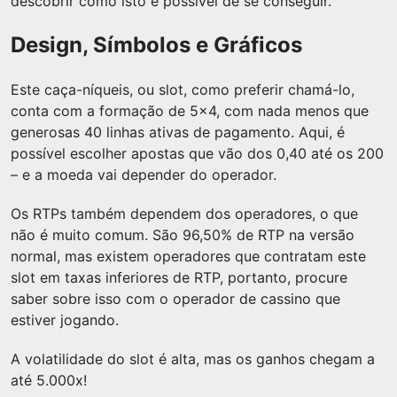
descobrir como isto é possível de se conseguir.
Design, Símbolos e Gráficos
Este caça-níqueis, ou slot, como preferir chamá-lo,
conta com a formação de 5×4, com nada menos que
generosas 40 linhas ativas de pagamento. Aqui, é
possível escolher apostas que vão dos 0,40 até os 200
– e a moeda vai depender do operador.
Os RTPs também dependem dos operadores, o que
não é muito comum. São 96,50% de RTP na versão
normal, mas existem operadores que contratam este
slot em taxas inferiores de RTP, portanto, procure
saber sobre isso com o operador de cassino que
estiver jogando.
A volatilidade do slot é alta, mas os ganhos chegam a
até 5.000x!