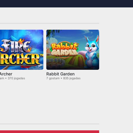
 Archer
Rabbit Garden
am • 370 jogadas
7 gostam • 835 jogadas