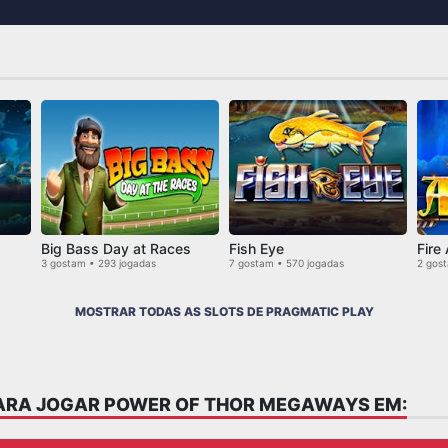
Big Bass Day at Races
Fish Eye
Fire
3 gostam • 293 jogadas
7 gostam • 570 jogadas
2 gost
MOSTRAR TODAS AS SLOTS DE PRAGMATIC PLAY
PARA JOGAR
POWER OF THOR MEGAWAYS
EM: