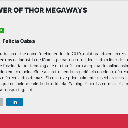
ER OF THOR MEGAWAYS
Felicia Oates
 trabalha online como freelancer desde 2010, colaborando como red
ecidos na indústria de iGaming e casino online, incluindo o líder de 
 e fascinada por tecnologia, é um trunfo para a equipa do onlinecas
co em comunicação e à sua tremenda experiência no nicho, oferece
 diferencia dos demais. Ela escreve principalmente resenhas de caç
quena novidade vinda da indústria iGaming: é por isso que ela é a mã
asinosportugal.pt.