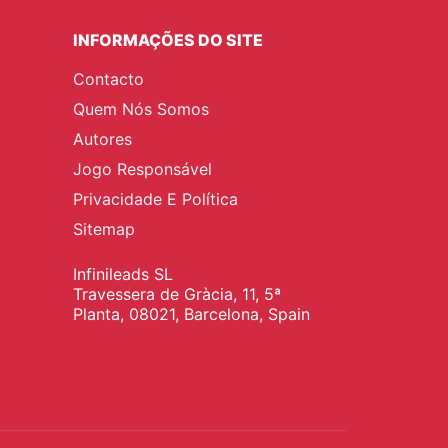
INFORMAÇÕES DO SITE
Contacto
Quem Nós Somos
Autores
Jogo Responsável
Privacidade E Política
Sitemap
Infinileads SL
Travessera de Gràcia, 11, 5ª
Planta, 08021, Barcelona, Spain