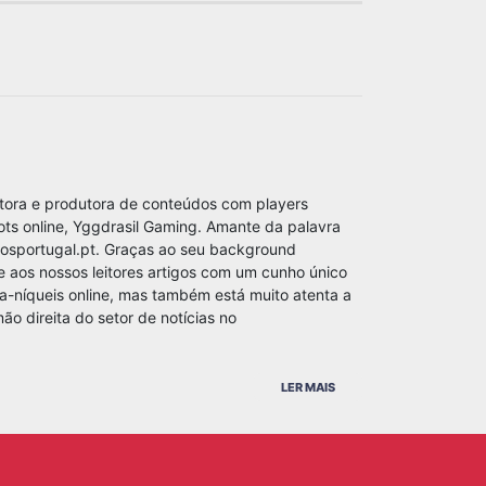
atora e produtora de conteúdos com players
slots online, Yggdrasil Gaming. Amante da palavra
inosportugal.pt. Graças ao seu background
 aos nossos leitores artigos com um cunho único
a-níqueis online, mas também está muito atenta a
o direita do setor de notícias no
LER MAIS