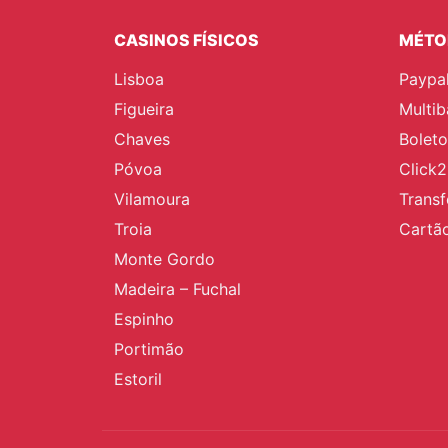
CASINOS FÍSICOS
MÉTO
Lisboa
Paypa
Figueira
Multi
Chaves
Boleto
Póvoa
Click
Vilamoura
Transf
Troia
Cartão
Monte Gordo
Madeira – Fuchal
Espinho
Portimão
Estoril