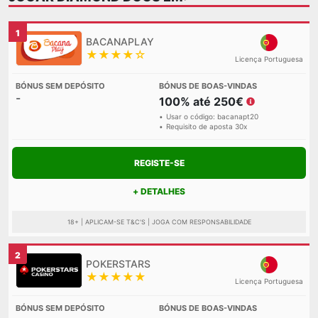
1
★★★★☆
Licença Portuguesa
-
100% até 250€
Usar o código:
bacanapt20
Requisito de aposta 30x
REGISTE-SE
+ DETALHES
18+ | APLICAM-SE T&C'S | JOGA COM RESPONSABILIDADE
2
★★★★★
Licença Portuguesa