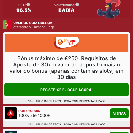
RTP
Volatilidade
96.5%
BAIXA
CASINOS COM LICENÇA
oferecendo Diamond Dogs:
Bónus máximo de €250. Requisitos de
Aposta de 30x o valor do depósito mais o
valor do bónus (apenas contam as slots) em
30 dias
REGISTE-SE E JOGUE AGORA!
18+ | APLICAM-SE T&C'S | JOGA COM RESPONSABILIDADE
POKERSTARS
VISITAR
100% até 1000€
18+ | APLICAM-SE T&C'S | JOGA COM RESPONSABILIDADE