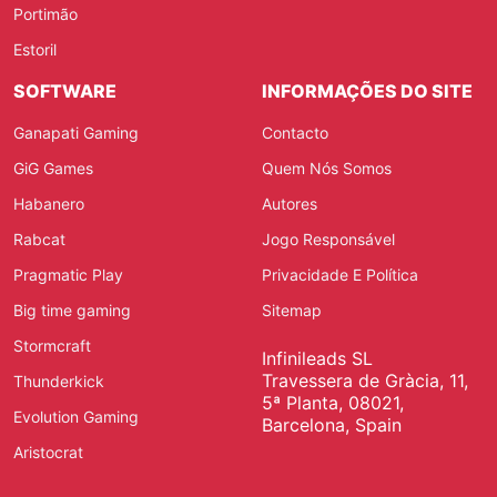
Portimão
Estoril
SOFTWARE
INFORMAÇÕES DO SITE
Ganapati Gaming
Contacto
GiG Games
Quem Nós Somos
Habanero
Autores
Rabcat
Jogo Responsável
Pragmatic Play
Privacidade E Política
Big time gaming
Sitemap
Stormcraft
Infinileads SL
Travessera de Gràcia, 11,
Thunderkick
5ª Planta, 08021,
Evolution Gaming
Barcelona, Spain
Aristocrat