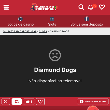
3
Jogos de casino
Slots
Bónus sem depósito
ONLINECASINOSPORTUGAL
»
SLOTS
»
DIAMOND DOGS
Diamond Dogs
da
NetEnt
Diamond Dogs
COMEÇAR O JOGO
1
REPORTAR PROBLEMA