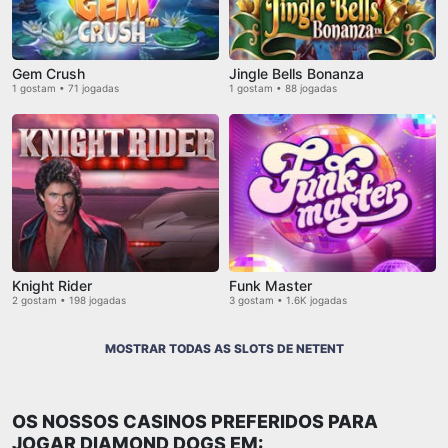
Gem Crush
Jingle Bells Bonanza
1 gostam • 71 jogadas
1 gostam • 88 jogadas
Knight Rider
Funk Master
2 gostam • 198 jogadas
3 gostam • 1.6K jogadas
MOSTRAR TODAS AS SLOTS DE NETENT
OS NOSSOS CASINOS PREFERIDOS PARA
JOGAR
DIAMOND DOGS
EM: