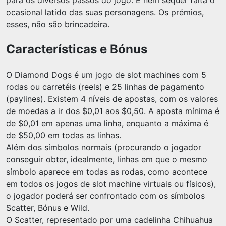
ocasional latido das suas personagens. Os prémios,
esses, não são brincadeira.
Características e Bónus
O Diamond Dogs é um jogo de slot machines com 5
rodas ou carretéis (reels) e 25 linhas de pagamento
(paylines). Existem 4 níveis de apostas, com os valores
de moedas a ir dos $0,01 aos $0,50. A aposta mínima é
de $0,01 em apenas uma linha, enquanto a máxima é
de $50,00 em todas as linhas.
Além dos símbolos normais (procurando o jogador
conseguir obter, idealmente, linhas em que o mesmo
símbolo aparece em todas as rodas, como acontece
em todos os jogos de slot machine virtuais ou físicos),
o jogador poderá ser confrontado com os símbolos
Scatter, Bónus e Wild.
O Scatter, representado por uma cadelinha Chihuahua