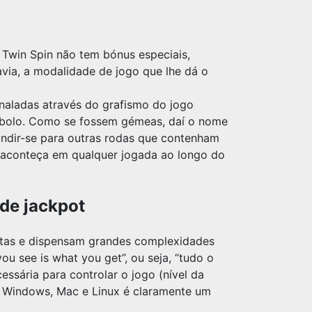
 Twin Spin não tem bónus especiais,
avia, a modalidade de jogo que lhe dá o
naladas através do grafismo do jogo
mbolo. Como se fossem gémeas, daí o nome
andir-se para outras rodas que contenham
o aconteça em qualquer jogada ao longo do
de jackpot
ltas e dispensam grandes complexidades
u see is what you get”, ou seja, “tudo o
essária para controlar o jogo (nível da
ra Windows, Mac e Linux é claramente um