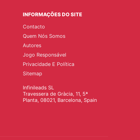
INFORMAÇÕES DO SITE
Contacto
Quem Nós Somos
Autores
Jogo Responsável
Privacidade E Política
Sitemap
Infinileads SL
Travessera de Gràcia, 11, 5ª
Planta, 08021, Barcelona, Spain