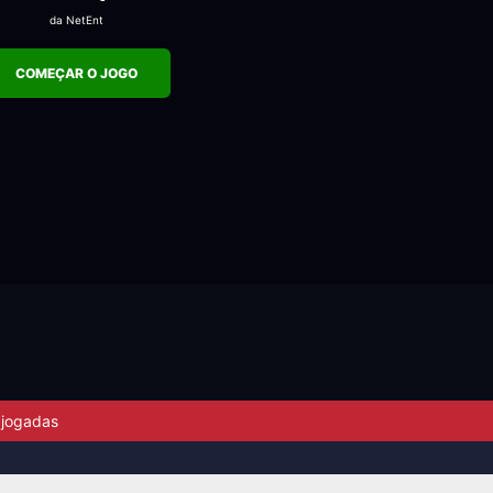
da
NetEnt
COMEÇAR O JOGO
jogadas