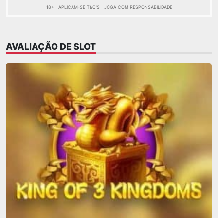
18+ | APLICAM-SE T&C'S | JOGA COM RESPONSABILIDADE
AVALIAÇÃO DE SLOT