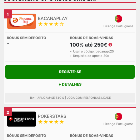
1
★★★★☆
Licença Portuguesa
-
100% até 250€
Usar o código:
bacanapt20
Requisito de aposta 30x
REGISTE-SE
+ DETALHES
18+ | APLICAM-SE T&C'S | JOGA COM RESPONSABILIDADE
2
★★★★★
Licença Portuguesa