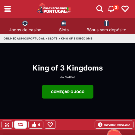
3
Jogos de casino
Slots
Bónus sem depósito
ONLINECASINOSPORTUGAL
»
SLOTS
»
KING OF 3 KINGDOMS
King of 3 Kingdoms
da
NetEnt
COMEÇAR O JOGO
4
REPORTAR PROBLEMA