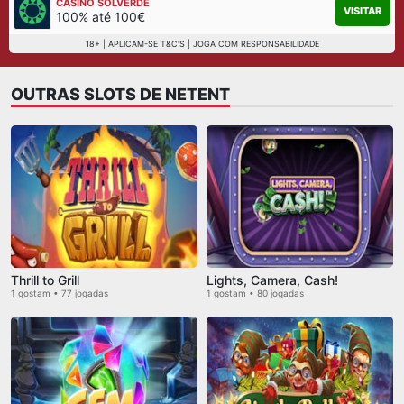
CASINO SOLVERDE
VISITAR
100% até 100€
18+ | APLICAM-SE T&C'S | JOGA COM RESPONSABILIDADE
OUTRAS SLOTS DE NETENT
Thrill to Grill
Lights, Camera, Cash!
1 gostam • 77 jogadas
1 gostam • 80 jogadas