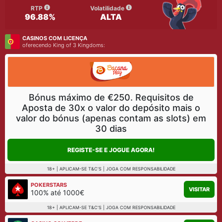
RTP
Volatilidade
96.88%
ALTA
CASINOS COM LICENÇA
oferecendo King of 3 Kingdoms:
Bónus máximo de €250. Requisitos de
Aposta de 30x o valor do depósito mais o
valor do bónus (apenas contam as slots) em
30 dias
REGISTE-SE E JOGUE AGORA!
18+ | APLICAM-SE T&C'S | JOGA COM RESPONSABILIDADE
POKERSTARS
VISITAR
100% até 1000€
18+ | APLICAM-SE T&C'S | JOGA COM RESPONSABILIDADE