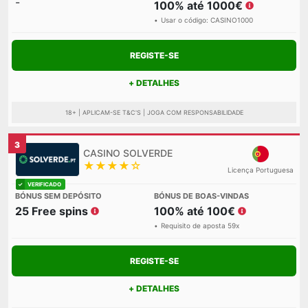
-
100% até 1000€
Usar o código:
CASINO1000
REGISTE-SE
+ DETALHES
18+ | APLICAM-SE T&C'S | JOGA COM RESPONSABILIDADE
3
★★★★☆
Licença Portuguesa
25 Free spins
100% até 100€
Requisito de aposta 59x
REGISTE-SE
+ DETALHES