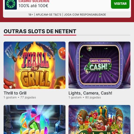
CASINO SOLVERDE
VISITAR
100% até 100€
18+ | APLICAM-SE T&C'S | JOGA COM RESPONSABILIDADE
OUTRAS SLOTS DE NETENT
Thrill to Grill
Lights, Camera, Cash!
1 gostam • 77 jogadas
1 gostam • 80 jogadas