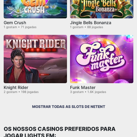
Gem Crush
Jingle Bells Bonanza
1 gostam • 71 jogadas
1 gostam • 88 jogadas
Knight Rider
Funk Master
2 gostam • 198 jogadas
3 gostam • 1.6K jogadas
MOSTRAR TODAS AS SLOTS DE NETENT
OS NOSSOS CASINOS PREFERIDOS PARA
JOGAR
LIGHTS
EM: