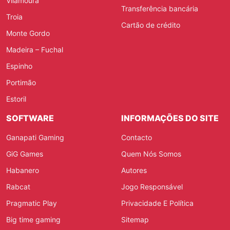
Vilamoura
Transferência bancária
Troia
Cartão de crédito
Monte Gordo
Madeira – Fuchal
Espinho
Portimão
Estoril
SOFTWARE
INFORMAÇÕES DO SITE
Ganapati Gaming
Contacto
GiG Games
Quem Nós Somos
Habanero
Autores
Rabcat
Jogo Responsável
Pragmatic Play
Privacidade E Política
Big time gaming
Sitemap