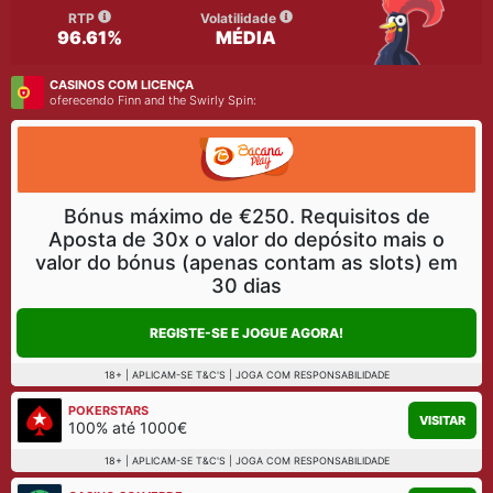
RTP
Volatilidade
96.61%
MÉDIA
CASINOS COM LICENÇA
oferecendo Finn and the Swirly Spin:
Bónus máximo de €250. Requisitos de
Aposta de 30x o valor do depósito mais o
valor do bónus (apenas contam as slots) em
30 dias
REGISTE-SE E JOGUE AGORA!
18+ | APLICAM-SE T&C'S | JOGA COM RESPONSABILIDADE
POKERSTARS
VISITAR
100% até 1000€
18+ | APLICAM-SE T&C'S | JOGA COM RESPONSABILIDADE