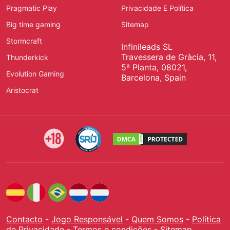
Pragmatic Play
Privacidade E Política
Big time gaming
Sitemap
Stormcraft
Infinileads SL
Travessera de Gràcia, 11,
Thunderkick
5ª Planta, 08021,
Evolution Gaming
Barcelona, Spain
Aristocrat
Contacto
-
Jogo Responsável
-
Quem Somos
-
Política
de Privacidade
-
Termos e condições
-
Sitemap