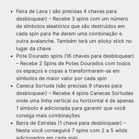
Feira de Lava ( são precisas 4 chaves para
desbloquear) – Recebe 3 spins com um número
de símbolos aleatórios que são destruídos em
cada spin para lhe darem uma combinação e
outra avalanche. Também terá um sticky stick no
lugar da chave
Pote Dourado spins (16 chaves para desbloquear)
– Recebe 2 Spins de Potes Dourados com todos
os espaços e copas a transformarem-se em
símbolos de maior valor por cada spin
Caneca Sortuda (são precisas 9 chaves para
desbloquear) – Recebe 4 spins Canecas Sortudas
onde uma linha vertical ou horizontal é de apenas
1 símbolo é adicionada para garantir que você
consiga mais combinações
Barra de Estrelas (1 chave para desbloquear) –
Nesta você conseguirá 7 spins com 2 a 5 wilds
adicionados em cada spin