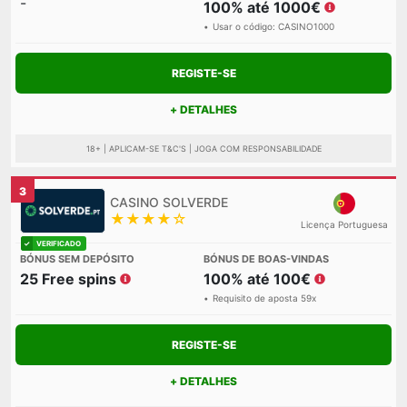
-
100% até 1000€
Usar o código:
CASINO1000
REGISTE-SE
+ DETALHES
18+ | APLICAM-SE T&C'S | JOGA COM RESPONSABILIDADE
3
★★★★☆
Licença Portuguesa
25 Free spins
100% até 100€
Requisito de aposta 59x
REGISTE-SE
+ DETALHES