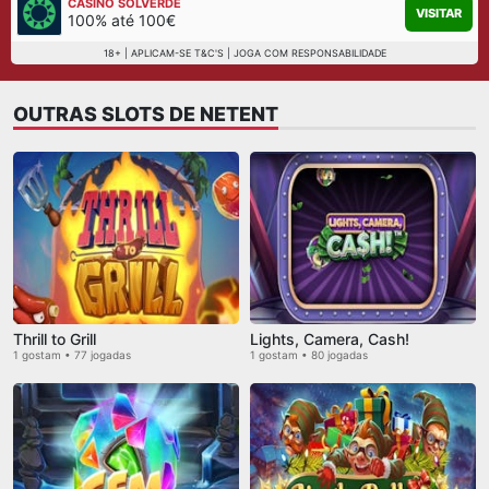
CASINO SOLVERDE
VISITAR
100% até 100€
18+ | APLICAM-SE T&C'S | JOGA COM RESPONSABILIDADE
OUTRAS SLOTS DE NETENT
Thrill to Grill
Lights, Camera, Cash!
1 gostam • 77 jogadas
1 gostam • 80 jogadas