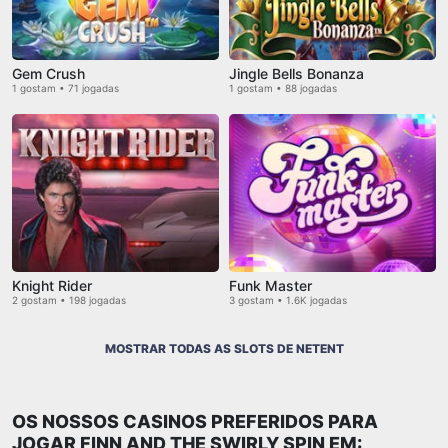
Gem Crush
Jingle Bells Bonanza
1 gostam • 71 jogadas
1 gostam • 88 jogadas
Knight Rider
Funk Master
2 gostam • 198 jogadas
3 gostam • 1.6K jogadas
MOSTRAR TODAS AS SLOTS DE NETENT
OS NOSSOS CASINOS PREFERIDOS PARA
JOGAR
FINN AND THE SWIRLY SPIN
EM: