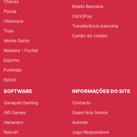
Chaves
Boleto Bancário
Póvoa
Click2Pay
Vilamoura
Transferência bancária
Troia
Cartão de crédito
Monte Gordo
Madeira – Fuchal
Espinho
Portimão
Estoril
SOFTWARE
INFORMAÇÕES DO SITE
Ganapati Gaming
Contacto
GiG Games
Quem Nós Somos
Habanero
Autores
Rabcat
Jogo Responsável