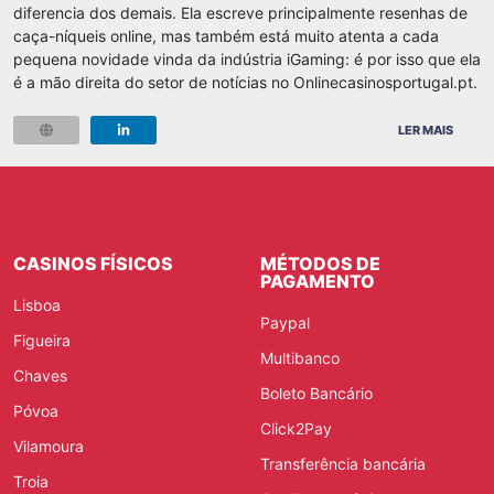
diferencia dos demais. Ela escreve principalmente resenhas de
caça-níqueis online, mas também está muito atenta a cada
pequena novidade vinda da indústria iGaming: é por isso que ela
é a mão direita do setor de notícias no Onlinecasinosportugal.pt.
LER MAIS
CASINOS FÍSICOS
MÉTODOS DE
PAGAMENTO
Lisboa
Paypal
Figueira
Multibanco
Chaves
Boleto Bancário
Póvoa
Click2Pay
Vilamoura
Transferência bancária
Troia