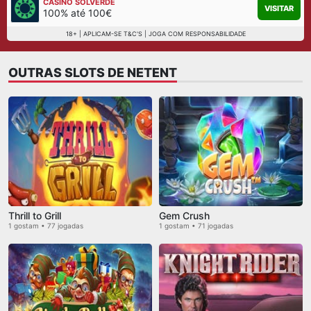
CASINO SOLVERDE
VISITAR
100% até 100€
18+ | APLICAM-SE T&C'S | JOGA COM RESPONSABILIDADE
OUTRAS SLOTS DE NETENT
Thrill to Grill
Gem Crush
1 gostam • 77 jogadas
1 gostam • 71 jogadas