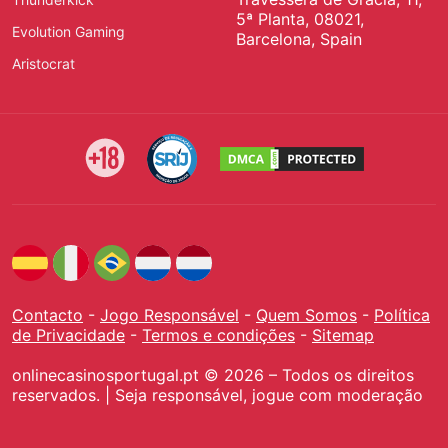
5ª Planta, 08021,
Evolution Gaming
Barcelona, Spain
Aristocrat
Contacto
-
Jogo Responsável
-
Quem Somos
-
Política
de Privacidade
-
Termos e condições
-
Sitemap
onlinecasinosportugal.pt © 2026 – Todos os direitos
reservados. | Seja responsável, jogue com moderação