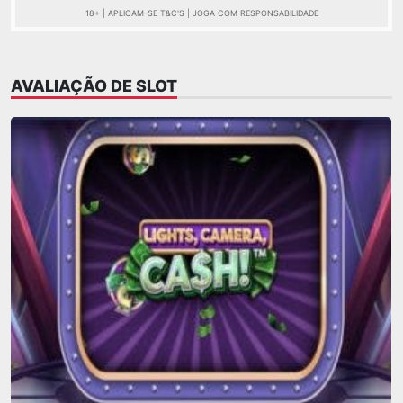
18+ | APLICAM-SE T&C'S | JOGA COM RESPONSABILIDADE
AVALIAÇÃO DE SLOT