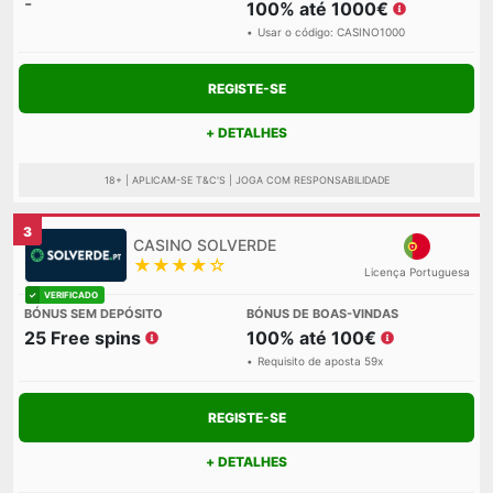
-
100% até 1000€
Usar o código:
CASINO1000
REGISTE-SE
+ DETALHES
18+ | APLICAM-SE T&C'S | JOGA COM RESPONSABILIDADE
3
★★★★☆
Licença Portuguesa
25 Free spins
100% até 100€
Requisito de aposta 59x
REGISTE-SE
+ DETALHES