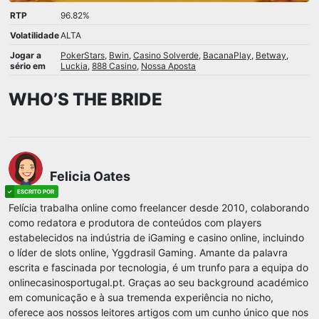
RTP
96.82%
Volatilidade
ALTA
Jogar a
PokerStars
,
Bwin
,
Casino Solverde
,
BacanaPlay
,
Betway
,
sério em
Luckia
,
888 Casino
,
Nossa Aposta
WHO’S THE BRIDE
Felicia Oates
Felícia trabalha online como freelancer desde 2010, colaborando
como redatora e produtora de conteúdos com players
estabelecidos na indústria de iGaming e casino online, incluindo
o líder de slots online, Yggdrasil Gaming. Amante da palavra
escrita e fascinada por tecnologia, é um trunfo para a equipa do
onlinecasinosportugal.pt. Graças ao seu background académico
em comunicação e à sua tremenda experiência no nicho,
oferece aos nossos leitores artigos com um cunho único que nos