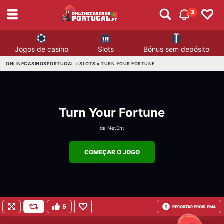
3
Jogos de casino
Slots
Bónus sem depósito
ONLINECASINOSPORTUGAL
»
SLOTS
»
TURN YOUR FORTUNE
Turn Your Fortune
da
NetEnt
COMEÇAR O JOGO
5
REPORTAR PROBLEMA