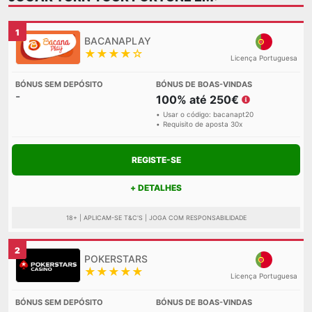
1
★★★★☆
Licença Portuguesa
-
100% até 250€
Usar o código:
bacanapt20
Requisito de aposta 30x
REGISTE-SE
+ DETALHES
18+ | APLICAM-SE T&C'S | JOGA COM RESPONSABILIDADE
2
★★★★★
Licença Portuguesa