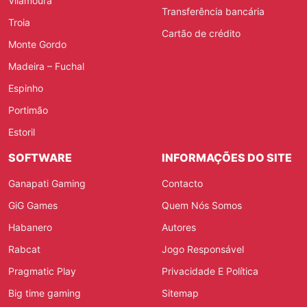
Vilamoura
Transferência bancária
Troia
Cartão de crédito
Monte Gordo
Madeira – Fuchal
Espinho
Portimão
Estoril
SOFTWARE
INFORMAÇÕES DO SITE
Ganapati Gaming
Contacto
GiG Games
Quem Nós Somos
Habanero
Autores
Rabcat
Jogo Responsável
Pragmatic Play
Privacidade E Política
Big time gaming
Sitemap