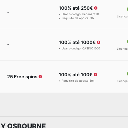
100% até 250€
-
Usar o código:
bacanapt20
Licença
Requisito de aposta 30x
100% até 1000€
-
Usar o código:
CASINO1000
Licença
100% até 100€
25 Free spins
Requisito de aposta 59x
Licença
Y OSBOURNE