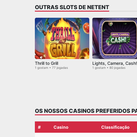
OUTRAS SLOTS DE NETENT
Thrill to Grill
Lights, Camera, Cash!
1 gostam • 77 jogadas
1 gostam • 80 jogadas
OS NOSSOS CASINOS PREFERIDOS 
#
Casino
Classificação