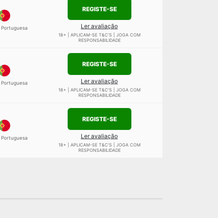
REGISTE-SE
Ler avaliação
 Portuguesa
18+ | APLICAM-SE T&C'S | JOGA COM
RESPONSABILIDADE
REGISTE-SE
Ler avaliação
 Portuguesa
18+ | APLICAM-SE T&C'S | JOGA COM
RESPONSABILIDADE
REGISTE-SE
Ler avaliação
 Portuguesa
18+ | APLICAM-SE T&C'S | JOGA COM
RESPONSABILIDADE