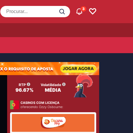
3
RTP
Volatilidade
96.67%
MÉDIA
CASINOS COM LICENÇA
oferecendo Ozzy Osbourne: