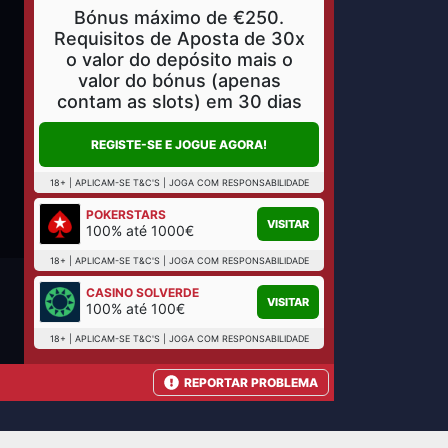
Bónus máximo de €250.
Requisitos de Aposta de 30x
o valor do depósito mais o
valor do bónus (apenas
contam as slots) em 30 dias
REGISTE-SE E JOGUE AGORA!
18+ | APLICAM-SE T&C'S | JOGA COM RESPONSABILIDADE
POKERSTARS
VISITAR
100% até 1000€
18+ | APLICAM-SE T&C'S | JOGA COM RESPONSABILIDADE
CASINO SOLVERDE
VISITAR
100% até 100€
18+ | APLICAM-SE T&C'S | JOGA COM RESPONSABILIDADE
REPORTAR PROBLEMA