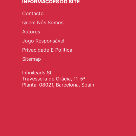
INFORMAÇÕES DO SITE
Contacto
Quem Nós Somos
Autores
Jogo Responsável
Privacidade E Política
Sitemap
Infinileads SL
Travessera de Gràcia, 11, 5ª
Planta, 08021, Barcelona, Spain