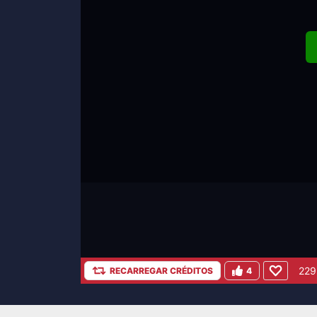
229
RECARREGAR CRÉDITOS
4