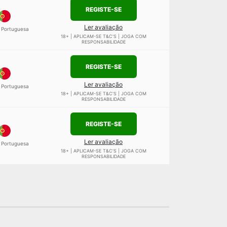
REGISTE-SE
Ler avaliação
 Portuguesa
18+ | APLICAM-SE T&C'S | JOGA COM
RESPONSABILIDADE
REGISTE-SE
Ler avaliação
 Portuguesa
18+ | APLICAM-SE T&C'S | JOGA COM
RESPONSABILIDADE
REGISTE-SE
Ler avaliação
 Portuguesa
18+ | APLICAM-SE T&C'S | JOGA COM
RESPONSABILIDADE