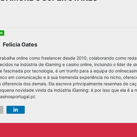
Felicia Oates
 trabalha online como freelancer desde 2010, colaborando como red
ecidos na indústria de iGaming e casino online, incluindo o líder de 
 e fascinada por tecnologia, é um trunfo para a equipa do onlinecas
co em comunicação e à sua tremenda experiência no nicho, oferece
 diferencia dos demais. Ela escreve principalmente resenhas de caç
quena novidade vinda da indústria iGaming: é por isso que ela é a mã
asinosportugal.pt.