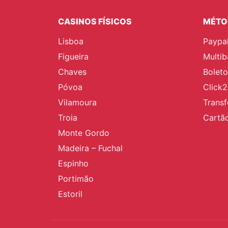
CASINOS FÍSICOS
MÉTO
Lisboa
Paypa
Figueira
Multi
Chaves
Boleto
Póvoa
Click
Vilamoura
Transf
Troia
Cartão
Monte Gordo
Madeira – Fuchal
Espinho
Portimão
Estoril