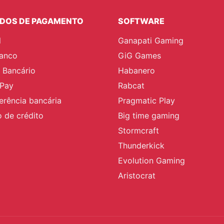
DOS DE PAGAMENTO
SOFTWARE
l
Ganapati Gaming
banco
GiG Games
 Bancário
Habanero
2Pay
Rabcat
erência bancária
Pragmatic Play
 de crédito
Big time gaming
Stormcraft
Thunderkick
Evolution Gaming
Aristocrat