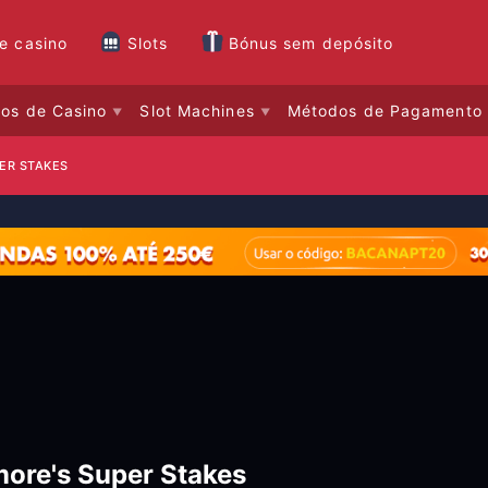
e casino
Slots
Bónus sem depósito
os de Casino
Slot Machines
Métodos de Pagamento
▼
▼
ER STAKES
ore's Super Stakes