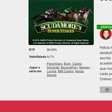
Felícia
RTP
96.99%
estabel
Volatilidade
ALTA
escrita
académi
PokerStars
,
Bwin
,
Casino
Jogar a
Solverde
,
BacanaPlay
,
Betway
,
que nos
sério em
Luckia
,
888 Casino
,
Nossa
cada pe
Aposta
Onlinec