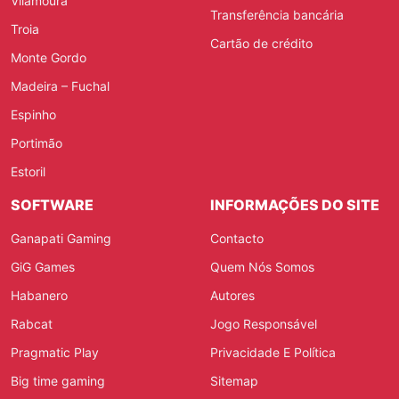
Vilamoura
Transferência bancária
Troia
Cartão de crédito
Monte Gordo
Madeira – Fuchal
Espinho
Portimão
Estoril
SOFTWARE
INFORMAÇÕES DO SITE
Ganapati Gaming
Contacto
GiG Games
Quem Nós Somos
Habanero
Autores
Rabcat
Jogo Responsável
Pragmatic Play
Privacidade E Política
Big time gaming
Sitemap