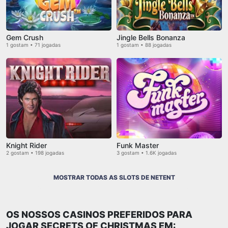
Gem Crush
Jingle Bells Bonanza
1 gostam • 71 jogadas
1 gostam • 88 jogadas
Knight Rider
Funk Master
2 gostam • 198 jogadas
3 gostam • 1.6K jogadas
MOSTRAR TODAS AS SLOTS DE NETENT
OS NOSSOS CASINOS PREFERIDOS PARA
JOGAR
SECRETS OF CHRISTMAS
EM: