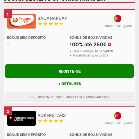
1
★★★★☆
Licença Portuguesa
-
100% até 250€
Usar o código:
bacanapt20
Requisito de aposta 30x
REGISTE-SE
+ DETALHES
18+ | APLICAM-SE T&C'S | JOGA COM RESPONSABILIDADE
2
★★★★★
Licença Portuguesa